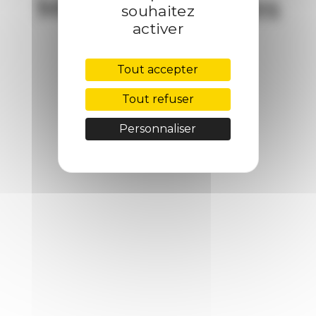
Mentions légales
souhaitez
activer
Tout accepter
Tout refuser
Personnaliser